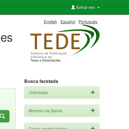
Entrar em:
English
Español
Português
ões
Busca facetada
Orientador
Membro da banca
Todos contribuidores