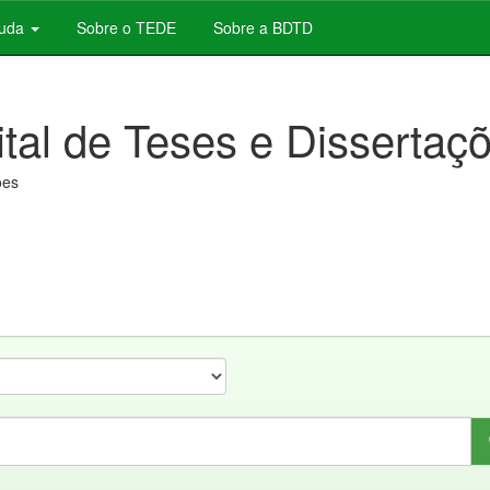
juda
Sobre o TEDE
Sobre a BDTD
ital de Teses e Dissertaç
ões