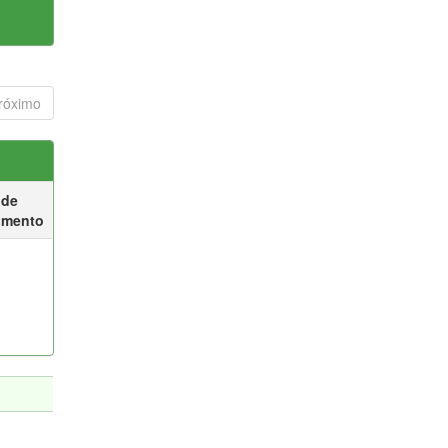
róximo
 de
umento