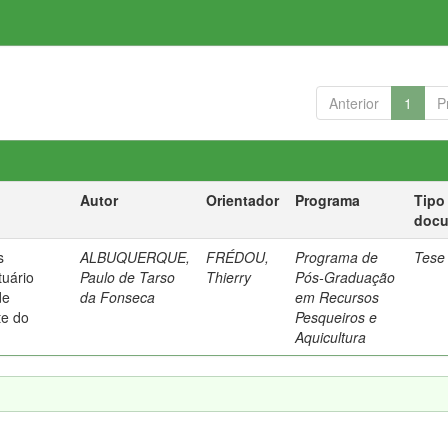
Anterior
1
P
Autor
Orientador
Programa
Tipo
doc
s
ALBUQUERQUE,
FRÉDOU,
Programa de
Tese
uário
Paulo de Tarso
Thierry
Pós-Graduação
de
da Fonseca
em Recursos
te do
Pesqueiros e
Aquicultura