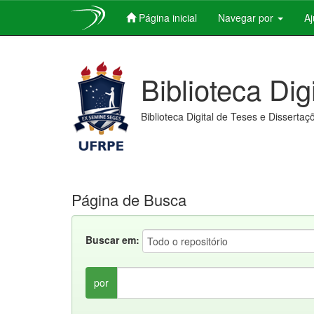
Página inicial
Navegar por
A
Skip
navigation
Biblioteca Dig
Biblioteca Digital de Teses e Dissertaç
Página de Busca
Buscar em:
por