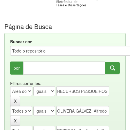
Página de Busca
Buscar em:
por
Filtros correntes: