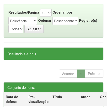
Resultados/Página
Ordenar por
Ordenar
Registro(s)
Resultado 1-1 de 1.
Anterior
1
Próximo
Conjunto de itens:
Data de
Pré-
Título
Autor
Orie
defesa
visualização