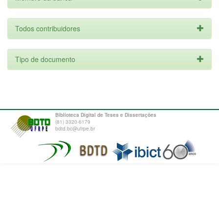
Todos contribuidores
Tipo de documento
Biblioteca Digital de Teses e Dissertações
(81) 3320-6179
bdtd.bc@ufrpe.br