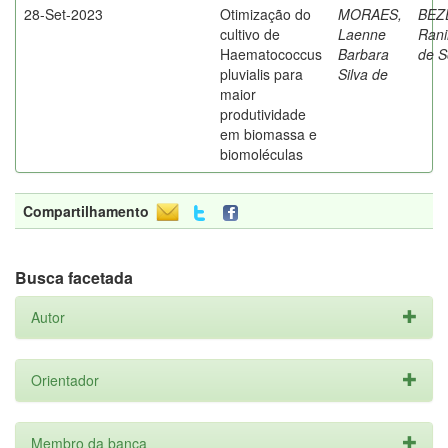
28-Set-2023
Otimização do
MORAES,
BEZ
cultivo de
Laenne
Rani
Haematococcus
Barbara
de S
pluvialis para
Silva de
maior
produtividade
em biomassa e
biomoléculas
Compartilhamento
Busca facetada
Autor
Orientador
Membro da banca