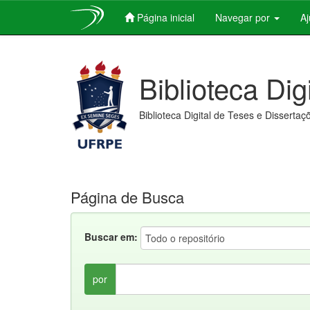
Página inicial
Navegar por
A
Skip
navigation
Biblioteca Dig
Biblioteca Digital de Teses e Dissertaç
Página de Busca
Buscar em:
por