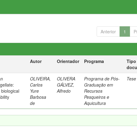
Anterior
1
P
Autor
Orientador
Programa
Tipo
doc
an
OLIVEIRA,
OLIVERA
Programa de Pós-
Tese
gellate:
Carlos
GÁLVEZ,
Graduação em
 biological
Yure
Alfredo
Recursos
bility
Barbosa
Pesqueiros e
de
Aquicultura