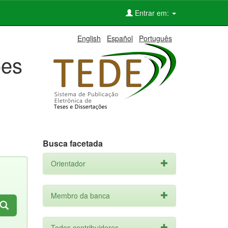
Entrar em:
English
Español
Português
ões
Busca facetada
Orientador
Membro da banca
Todos contribuidores