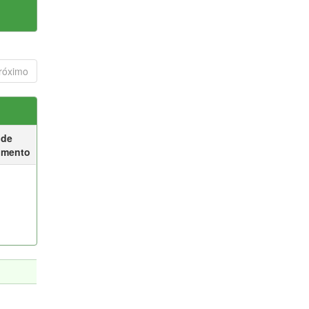
róximo
 de
umento