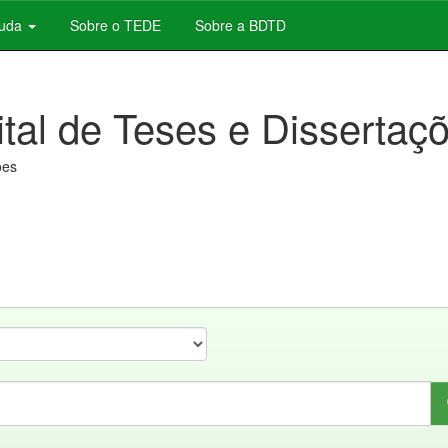
juda
Sobre o TEDE
Sobre a BDTD
ital de Teses e Dissertaç
ões