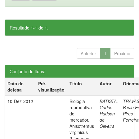
Resultado 1-1 de 1.
Anterior
1
Próximo
Conjunto de itens:
Data de
Pré-
Título
Autor
Orienta
defesa
visualização
10-Dez-2012
Biologia
BATISTA,
TRAVAS
reprodutiva
Carlos
Paulo E
do
Hudson
Pires
mercador,
de
Ferreira
Anisotremus
Oliveira
virginicus
(Linnaeus,