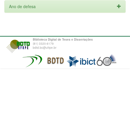
Ano de defesa
Biblioteca Digital de Teses e Dissertações
(81) 3320-6179
bdtd.bc@ufrpe.br