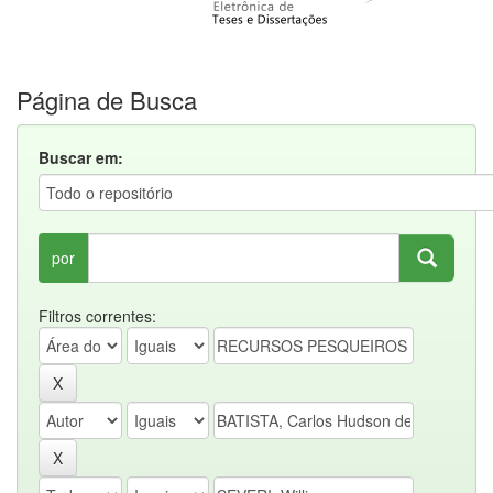
Página de Busca
Buscar em:
por
Filtros correntes: