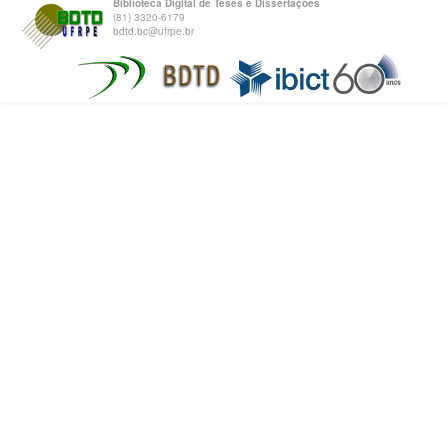
Biblioteca Digital de Teses e Dissertações
(81) 3320-6179
bdtd.bc@ufrpe.br