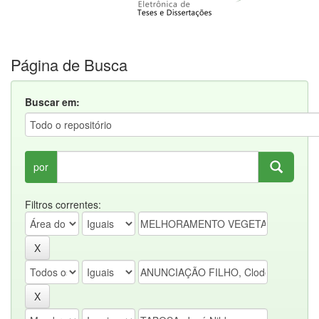
Página de Busca
Buscar em:
por
Filtros correntes: