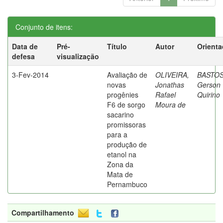
Conjunto de itens:
Data de
Pré-
Título
Autor
Orienta
defesa
visualização
3-Fev-2014
Avaliação de
OLIVEIRA,
BASTOS
novas
Jonathas
Gerson
progênies
Rafael
Quirino
F6 de sorgo
Moura de
sacarino
promissoras
para a
produção de
etanol na
Zona da
Mata de
Pernambuco
Compartilhamento