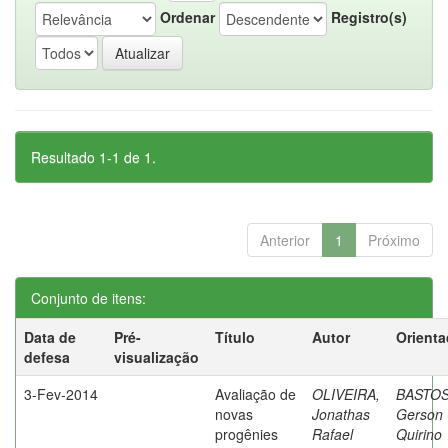
Ordenar
Registro(s)
Resultado 1-1 de 1.
Anterior
1
Próximo
Conjunto de itens:
Data de
Pré-
Título
Autor
Orienta
defesa
visualização
3-Fev-2014
Avaliação de
OLIVEIRA,
BASTOS
novas
Jonathas
Gerson
progênies
Rafael
Quirino