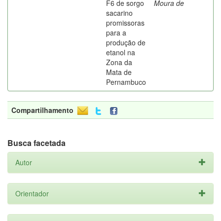
F6 de sorgo
Moura de
sacarino
promissoras
para a
produção de
etanol na
Zona da
Mata de
Pernambuco
Compartilhamento
Busca facetada
Autor
Orientador