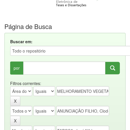
Página de Busca
Buscar em:
por
Filtros correntes: