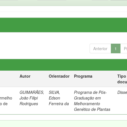
Anterior
1
P
Autor
Orientador
Programa
Tipo
doc
GUIMARÃES,
SILVA,
Programa de Pós-
Diss
ermelho
João Filipi
Edson
Graduação em
vo de
Rodrigues
Ferreira da
Melhoramento
Genético de Plantas