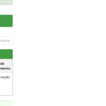
róximo
 de
umento
ertação