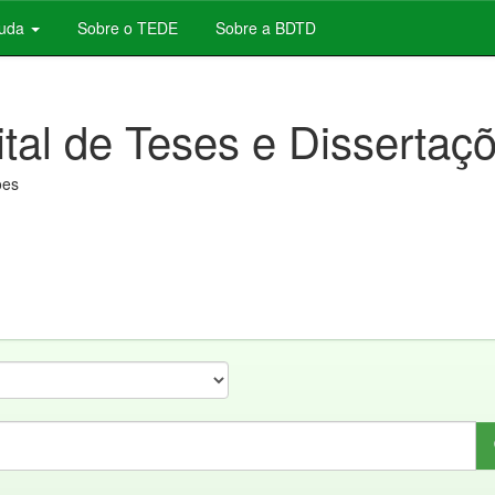
juda
Sobre o TEDE
Sobre a BDTD
ital de Teses e Dissertaç
ões