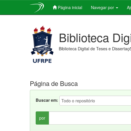
Página inicial
Navegar por
A
Skip
navigation
Biblioteca Dig
Biblioteca Digital de Teses e Dissertaç
Página de Busca
Buscar em:
por