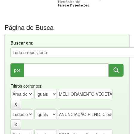
Página de Busca
Buscar em:
por
Filtros correntes: