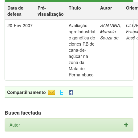
Data de
Pré-
Título
Autor
Orien
defesa
visualização
20-Fev-2007
Avaliação
SANTANA,
OLIVE
agroindustrial
Marcelo
Franc
e genética de
Souza de
José 
clones RB de
cana-de-
açúcar na
zona da
Mata de
Pernambuco
Compartilhamento
Busca facetada
Autor