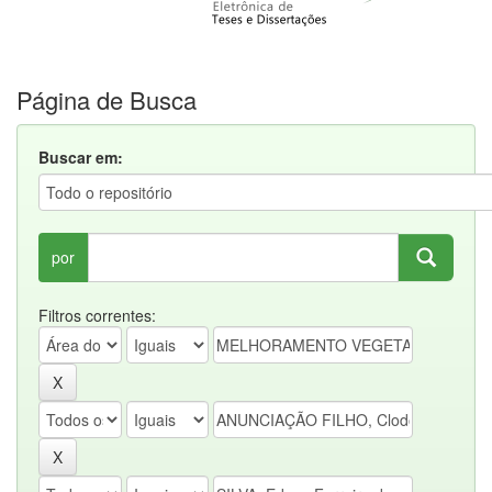
Página de Busca
Buscar em:
por
Filtros correntes: