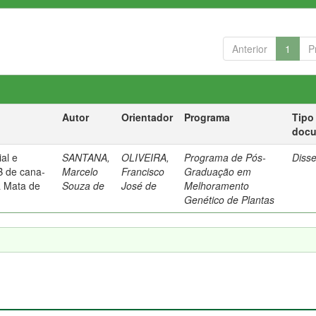
Anterior
1
P
Autor
Orientador
Programa
Tipo
doc
ial e
SANTANA,
OLIVEIRA,
Programa de Pós-
Diss
B de cana-
Marcelo
Francisco
Graduação em
a Mata de
Souza de
José de
Melhoramento
Genético de Plantas