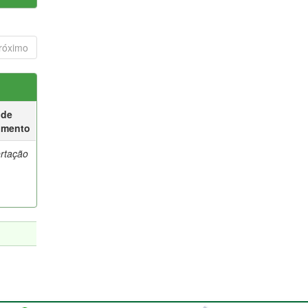
róximo
 de
umento
ertação