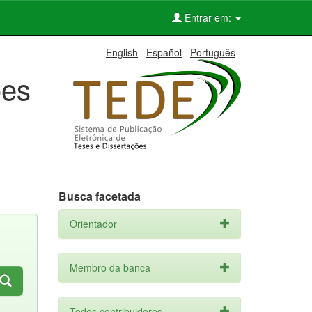
Entrar em:
English
Español
Português
ões
Busca facetada
Orientador
Membro da banca
Todos contribuidores