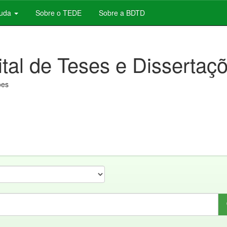
juda
Sobre o TEDE
Sobre a BDTD
ital de Teses e Dissertaç
ões