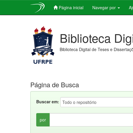
Página inicial
Navegar por
A
Skip
navigation
Biblioteca Dig
Biblioteca Digital de Teses e Dissertaç
Página de Busca
Buscar em:
por