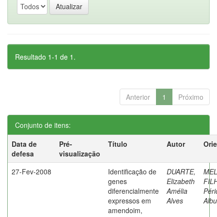
Resultado 1-1 de 1.
Anterior
1
Próximo
Conjunto de itens:
Data de
Pré-
Título
Autor
Ori
defesa
visualização
27-Fev-2008
Identificação de
DUARTE,
ME
genes
Elizabeth
FIL
diferencialmente
Amélia
Péri
expressos em
Alves
Alb
amendoim,