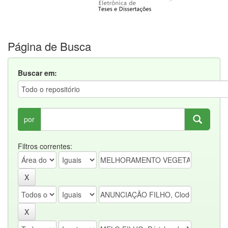
Página de Busca
Buscar em:
por
Filtros correntes: