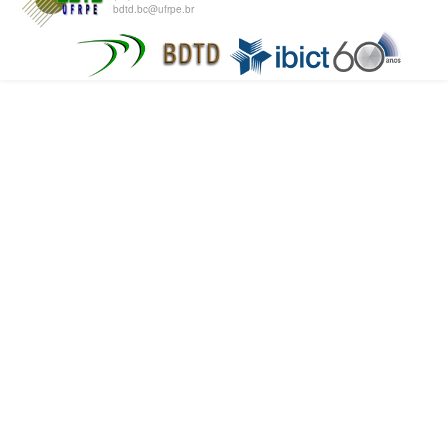
bdtd.bc@ufrpe.br