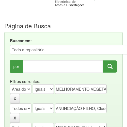
Página de Busca
Buscar em:
por
Filtros correntes: