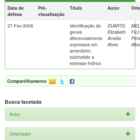
Data de
Pré-
Título
Autor
Ori
defesa
visualização
27-Fev-2008
Identificação de
DUARTE,
ME
genes
Elizabeth
FIL
diferencialmente
Amélia
Péri
expressos em
Alves
Alb
amendoim,
submetido a
estresse hídrico
Compartilhamento
Busca facetada
Autor
Orientador