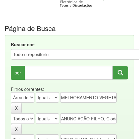
Página de Busca
Buscar em:
por
Filtros correntes: