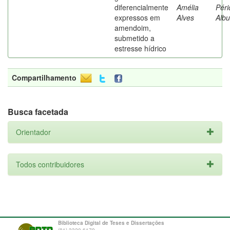
diferencialmente
Amélia
Péri
expressos em
Alves
Alb
amendoim,
submetido a
estresse hídrico
Compartilhamento
Busca facetada
Orientador
Todos contribuidores
Biblioteca Digital de Teses e Dissertações