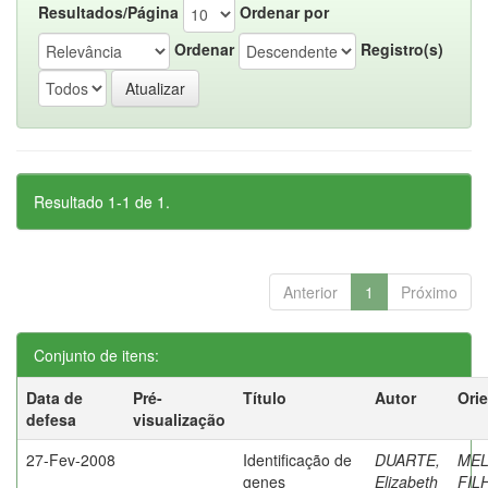
Resultados/Página
Ordenar por
Ordenar
Registro(s)
Resultado 1-1 de 1.
Anterior
1
Próximo
Conjunto de itens:
Data de
Pré-
Título
Autor
Ori
defesa
visualização
27-Fev-2008
Identificação de
DUARTE,
ME
genes
Elizabeth
FIL