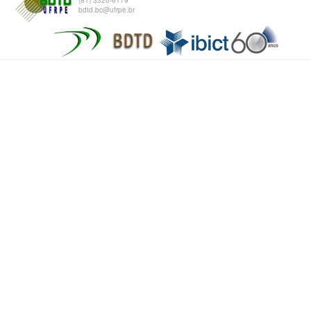
(81) 3320-6179
bdtd.bc@ufrpe.br