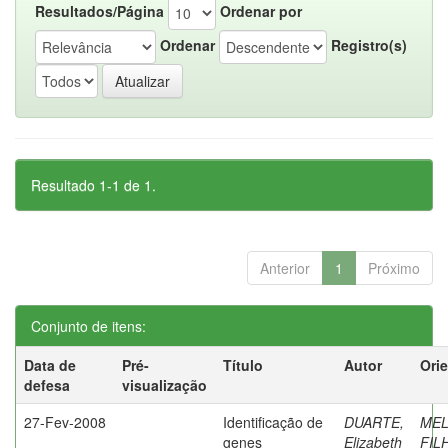
Resultados/Página
Ordenar por
Ordenar
Registro(s)
Resultado 1-1 de 1.
Anterior
1
Próximo
Conjunto de itens:
Data de
Pré-
Título
Autor
Ori
defesa
visualização
27-Fev-2008
Identificação de
DUARTE,
ME
genes
Elizabeth
FIL