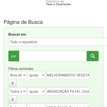
Página de Busca
Buscar em:
por
Filtros correntes: