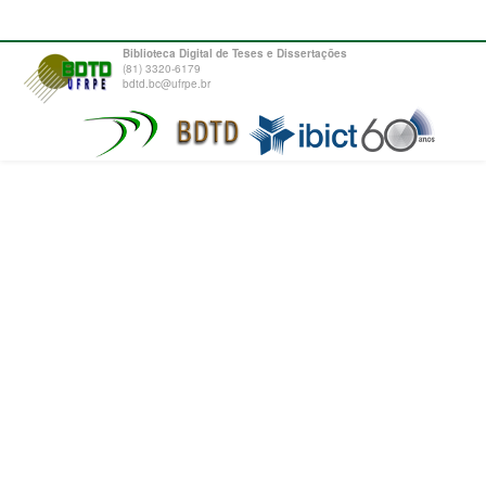
Biblioteca Digital de Teses e Dissertações
(81) 3320-6179
bdtd.bc@ufrpe.br