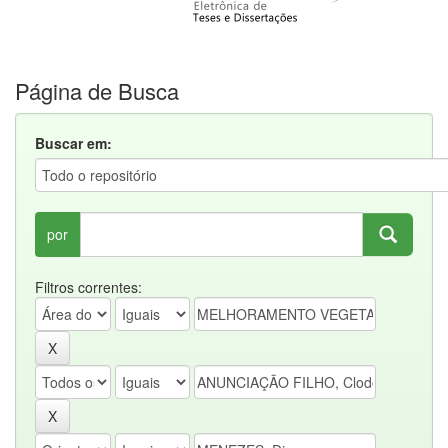
Página de Busca
Buscar em:
por
Filtros correntes: