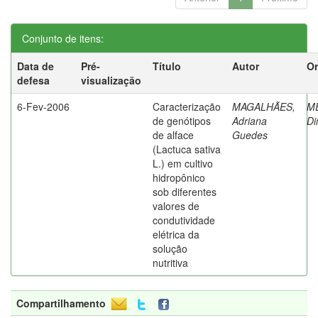
Conjunto de itens:
Data de
Pré-
Título
Autor
Or
defesa
visualização
6-Fev-2006
Caracterização
MAGALHÃES,
M
de genótipos
Adriana
Di
de alface
Guedes
(Lactuca sativa
L.) em cultivo
hidropônico
sob diferentes
valores de
condutividade
elétrica da
solução
nutritiva
Compartilhamento