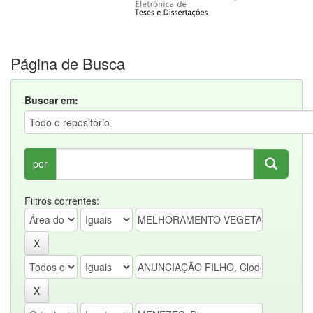
Página de Busca
Buscar em:
por
Filtros correntes: