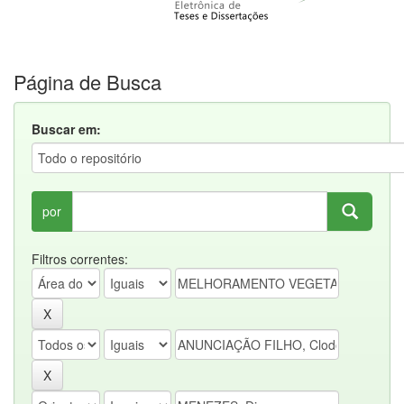
Página de Busca
Buscar em:
por
Filtros correntes: