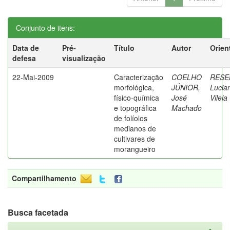
Conjunto de itens:
Data de
Pré-
Título
Autor
Orien
defesa
visualização
22-Mai-2009
Caracterização
COELHO
RESE
morfológica,
JÚNIOR,
Lucia
físico-química
José
Vilela
e topográfica
Machado
de folíolos
medianos de
cultivares de
morangueiro
Compartilhamento
Busca facetada