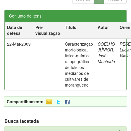
Conjunto de itens:
Data de
Pré-
Título
Autor
Orien
defesa
visualização
22-Mai-2009
Caracterização
COELHO
RESE
morfológica,
JÚNIOR,
Lucia
físico-química
José
Vilela
e topográfica
Machado
de folíolos
medianos de
cultivares de
morangueiro
Compartilhamento
Busca facetada