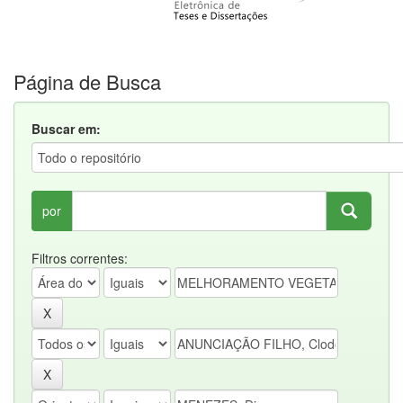
Página de Busca
Buscar em:
por
Filtros correntes: