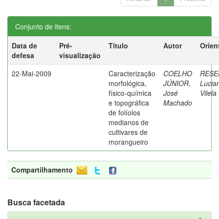
Conjunto de itens:
Data de
Pré-
Título
Autor
Orien
defesa
visualização
22-Mai-2009
Caracterização
COELHO
RESE
morfológica,
JÚNIOR,
Lucia
físico-química
José
Vilela
e topográfica
Machado
de folíolos
medianos de
cultivares de
morangueiro
Compartilhamento
Busca facetada