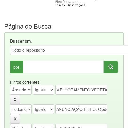
Página de Busca
Buscar em:
por
Filtros correntes: