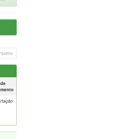
róximo
 de
umento
ertação