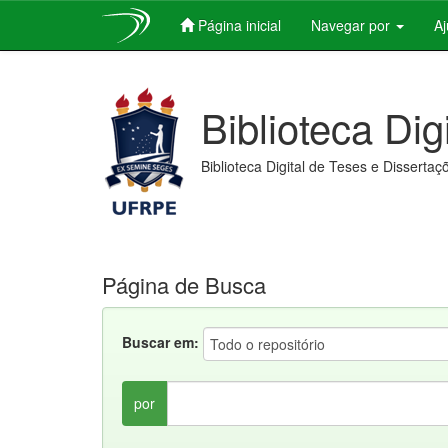
Página inicial
Navegar por
A
Skip
navigation
Biblioteca Dig
Biblioteca Digital de Teses e Dissertaç
Página de Busca
Buscar em:
por