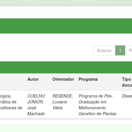
Anterior
1
P
Autor
Orientador
Programa
Tipo
doc
ógica,
COELHO
RESENDE,
Programa de Pós-
Diss
ráfica de
JÚNIOR,
Luciane
Graduação em
cultivares de
José
Vilela
Melhoramento
Machado
Genético de Plantas