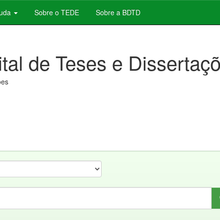
juda
Sobre o TEDE
Sobre a BDTD
ital de Teses e Dissertaç
ões