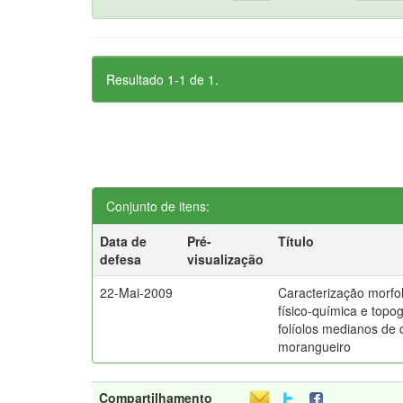
Resultado 1-1 de 1.
Conjunto de itens:
Data de
Pré-
Título
defesa
visualização
22-Mai-2009
Caracterização morfol
físico-química e topog
folíolos medianos de 
morangueiro
Compartilhamento