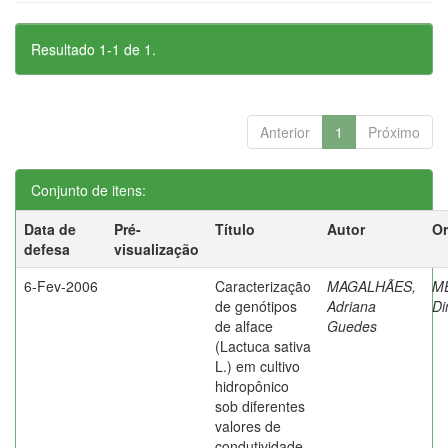
Resultado 1-1 de 1.
Anterior
1
Próximo
Conjunto de itens:
Data de
Pré-
Título
Autor
Or
defesa
visualização
6-Fev-2006
Caracterização
MAGALHÃES,
M
de genótipos
Adriana
Di
de alface
Guedes
(Lactuca sativa
L.) em cultivo
hidropônico
sob diferentes
valores de
condutividade