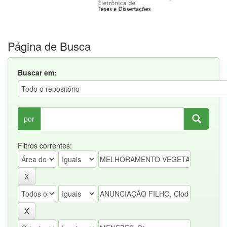
Página de Busca
Buscar em:
por
Filtros correntes: