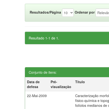
Resultados/Página
Ordenar por
Resultado 1-1 de 1.
Conjunto de itens:
Data de
Pré-
Título
defesa
visualização
22-Mai-2009
Caracterização morfol
físico-química e topog
folíolos medianos de 