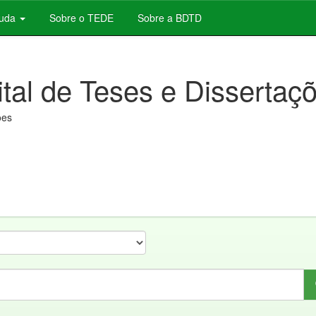
juda
Sobre o TEDE
Sobre a BDTD
ital de Teses e Dissertaç
ões