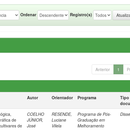
Ordenar
Registro(s)
Anterior
1
P
Autor
Orientador
Programa
Tipo
doc
ógica,
COELHO
RESENDE,
Programa de Pós-
Diss
ráfica de
JÚNIOR,
Luciane
Graduação em
cultivares de
José
Vilela
Melhoramento