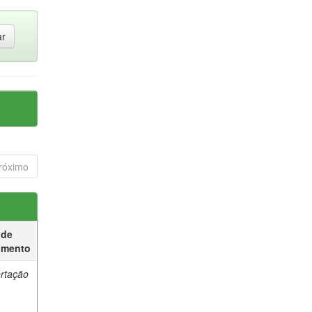
róximo
 de
umento
ertação