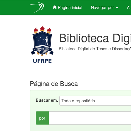
Página inicial
Navegar por
A
Skip
navigation
Biblioteca Dig
Biblioteca Digital de Teses e Dissertaç
Página de Busca
Buscar em:
por