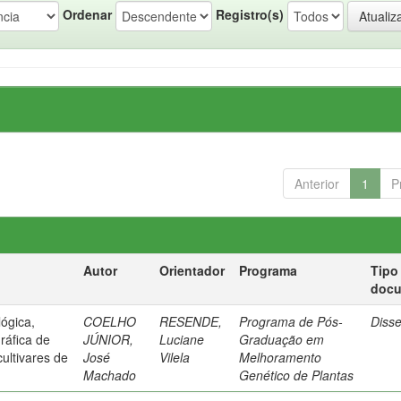
Ordenar
Registro(s)
Anterior
1
P
Autor
Orientador
Programa
Tipo
doc
ógica,
COELHO
RESENDE,
Programa de Pós-
Diss
ráfica de
JÚNIOR,
Luciane
Graduação em
cultivares de
José
Vilela
Melhoramento
Machado
Genético de Plantas