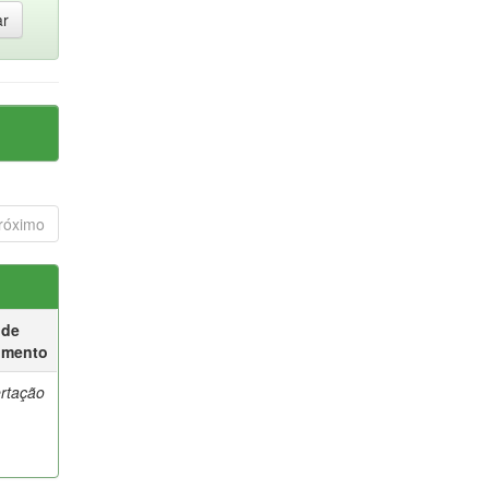
róximo
 de
umento
ertação