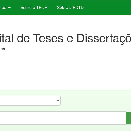
juda
Sobre o TEDE
Sobre a BDTD
ital de Teses e Dissertaç
ões