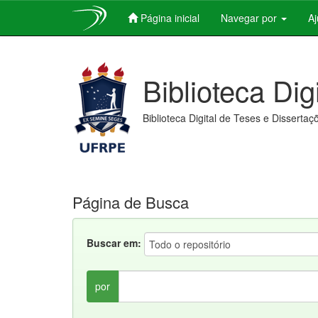
Página inicial
Navegar por
A
Skip
navigation
Biblioteca Dig
Biblioteca Digital de Teses e Dissertaç
Página de Busca
Buscar em:
por