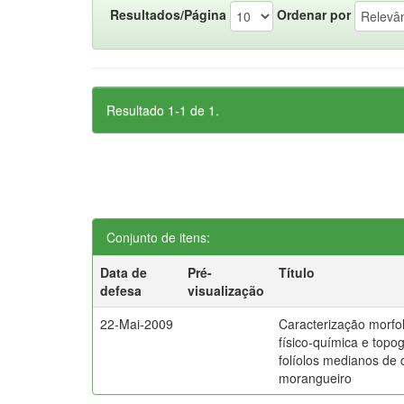
Resultados/Página
Ordenar por
Resultado 1-1 de 1.
Conjunto de itens:
Data de
Pré-
Título
defesa
visualização
22-Mai-2009
Caracterização morfol
físico-química e topog
folíolos medianos de 
morangueiro