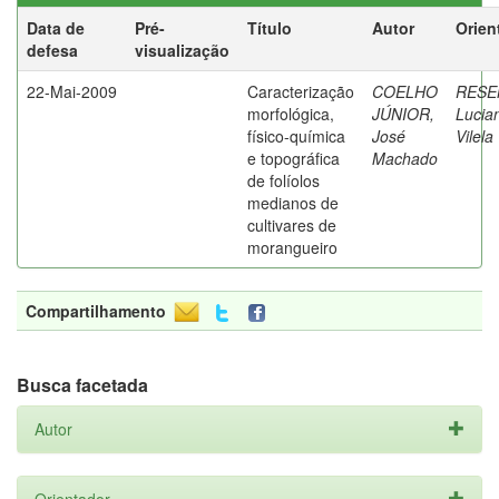
Data de
Pré-
Título
Autor
Orien
defesa
visualização
22-Mai-2009
Caracterização
COELHO
RESE
morfológica,
JÚNIOR,
Lucia
físico-química
José
Vilela
e topográfica
Machado
de folíolos
medianos de
cultivares de
morangueiro
Compartilhamento
Busca facetada
Autor