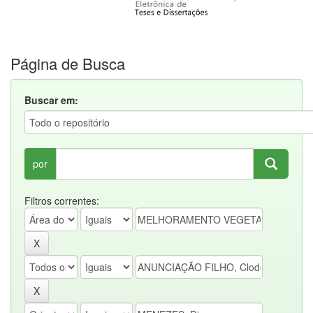
Página de Busca
Buscar em:
por
Filtros correntes: