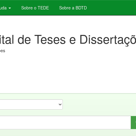
juda
Sobre o TEDE
Sobre a BDTD
ital de Teses e Dissertaç
ões