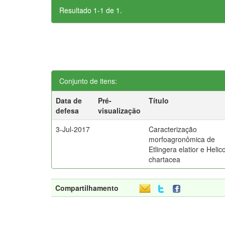
Resultado 1-1 de 1.
Conjunto de itens:
Data de
Pré-
Título
defesa
visualização
3-Jul-2017
Caracterização
morfoagronômica de
Etlingera elatior e Helic
chartacea
Compartilhamento