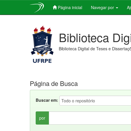
Página inicial
Navegar por
A
Skip
navigation
Biblioteca Dig
Biblioteca Digital de Teses e Dissertaç
Página de Busca
Buscar em:
por