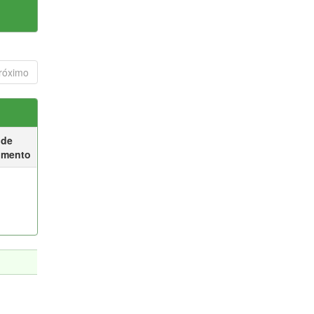
róximo
 de
umento