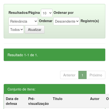
Resultados/Página
Ordenar por
Ordenar
Registro(s)
Resultado 1-1 de 1.
Anterior
1
Próximo
Conjunto de itens:
Data de
Pré-
Título
Autor
O
defesa
visualização