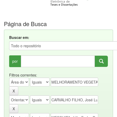
Página de Busca
Buscar em:
por
Filtros correntes: