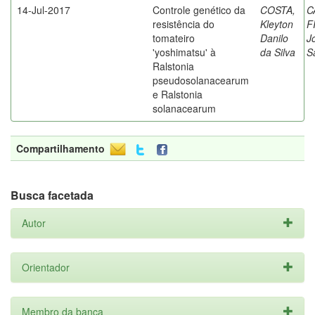
14-Jul-2017
Controle genético da
COSTA,
C
resistência do
Kleyton
F
tomateiro
Danilo
J
'yoshimatsu' à
da Silva
S
Ralstonia
pseudosolanacearum
e Ralstonia
solanacearum
Compartilhamento
Busca facetada
Autor
Orientador
Membro da banca