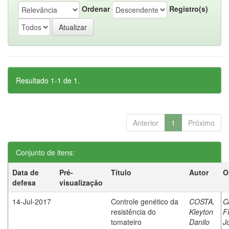
Ordenar
Registro(s)
Resultado 1-1 de 1.
Anterior
1
Próximo
Conjunto de itens:
Data de
Pré-
Título
Autor
O
defesa
visualização
14-Jul-2017
Controle genético da
COSTA,
C
resistência do
Kleyton
F
tomateiro
Danilo
J