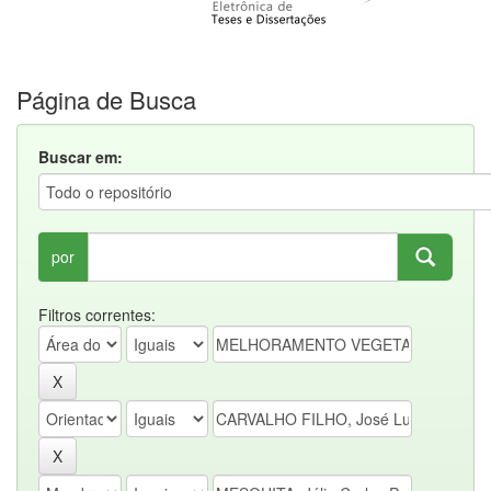
Página de Busca
Buscar em:
por
Filtros correntes: