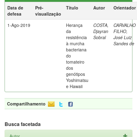
Data de
Pré-
Título
Autor
Orientador
defesa
visualização
1-Ago-2019
Herança
COSTA,
CARVALHO
da
Djayran
FILHO,
resistência
Sobral
José Luiz
à murcha
Sandes de
bacteriana
do
tomateiro
dos
genótipos
Yoshimatsu
e Hawaii
Compartilhamento
Busca facetada
Autor