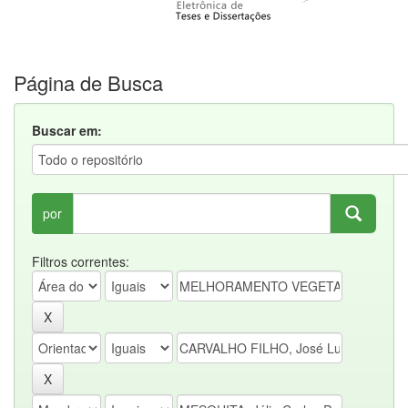
Página de Busca
Buscar em:
por
Filtros correntes: