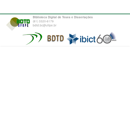
Biblioteca Digital de Teses e Dissertações
(81) 3320-6179
bdtd.bc@ufrpe.br