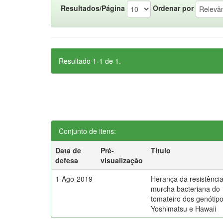
Resultados/Página
Ordenar por
Resultado 1-1 de 1.
Conjunto de itens:
Data de
Pré-
Título
defesa
visualização
1-Ago-2019
Herança da resistênci
murcha bacteriana do
tomateiro dos genótip
Yoshimatsu e Hawaii