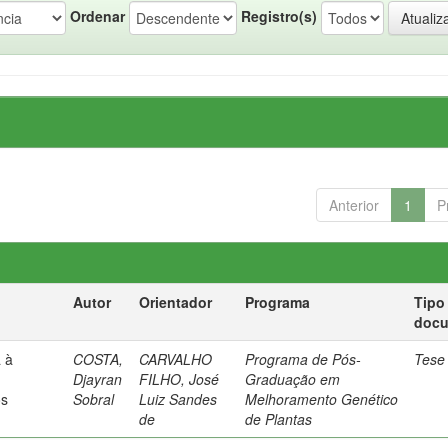
Ordenar
Registro(s)
Anterior
1
P
Autor
Orientador
Programa
Tipo
doc
a à
COSTA,
CARVALHO
Programa de Pós-
Tese
Djayran
FILHO, José
Graduação em
os
Sobral
Luiz Sandes
Melhoramento Genético
de
de Plantas