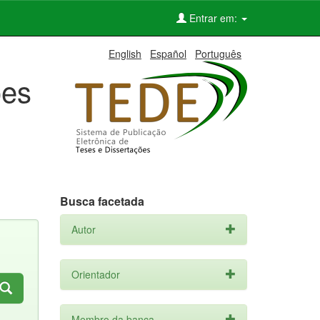
Entrar em:
English
Español
Português
ões
Busca facetada
Autor
Orientador
Membro da banca