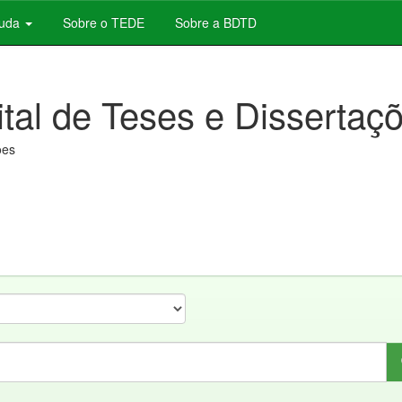
juda
Sobre o TEDE
Sobre a BDTD
ital de Teses e Dissertaç
ões