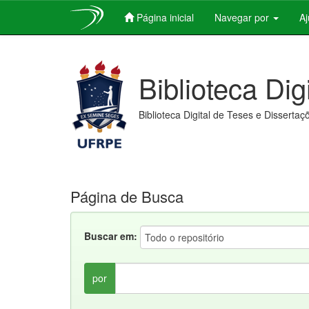
Página inicial
Navegar por
A
Skip
navigation
Biblioteca Dig
Biblioteca Digital de Teses e Dissertaç
Página de Busca
Buscar em:
por