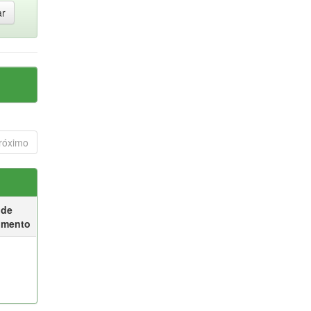
róximo
 de
umento