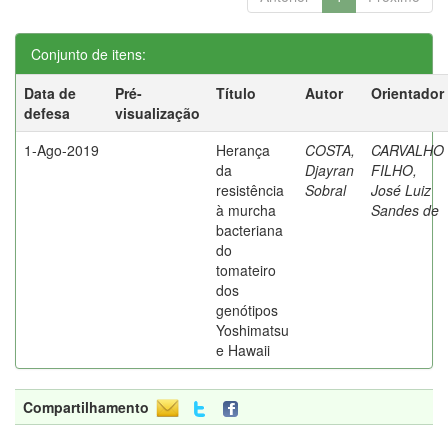
Conjunto de itens:
Data de
Pré-
Título
Autor
Orientador
defesa
visualização
1-Ago-2019
Herança
COSTA,
CARVALHO
da
Djayran
FILHO,
resistência
Sobral
José Luiz
à murcha
Sandes de
bacteriana
do
tomateiro
dos
genótipos
Yoshimatsu
e Hawaii
Compartilhamento