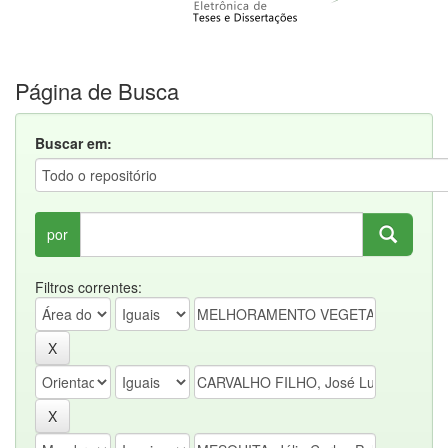
Página de Busca
Buscar em:
por
Filtros correntes: