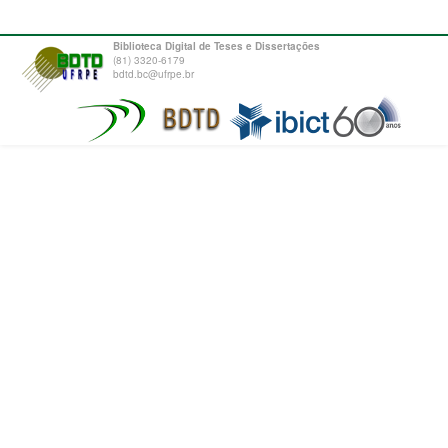
Biblioteca Digital de Teses e Dissertações
(81) 3320-6179
bdtd.bc@ufrpe.br