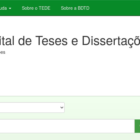
juda
Sobre o TEDE
Sobre a BDTD
ital de Teses e Dissertaç
ões