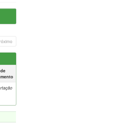
róximo
 de
umento
ertação