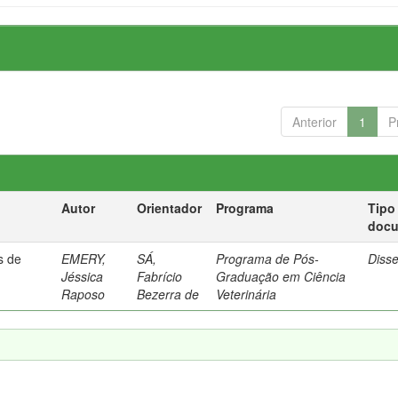
Anterior
1
P
Autor
Orientador
Programa
Tipo
doc
s de
EMERY,
SÁ,
Programa de Pós-
Diss
Jéssica
Fabrício
Graduação em Ciência
Raposo
Bezerra de
Veterinária