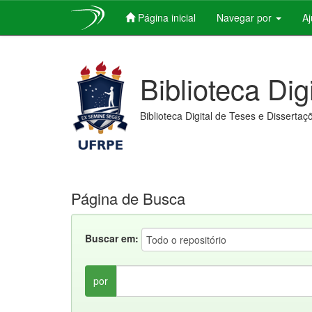
Página inicial
Navegar por
A
Skip
navigation
Biblioteca Dig
Biblioteca Digital de Teses e Dissertaç
Página de Busca
Buscar em:
por