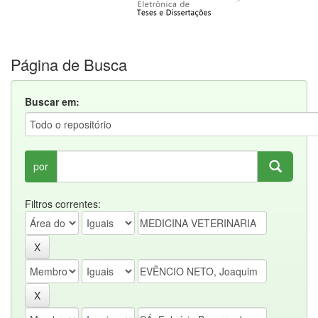
Página de Busca
Buscar em:
por
Filtros correntes: