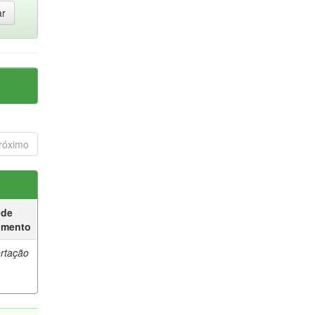
róximo
 de
umento
ertação