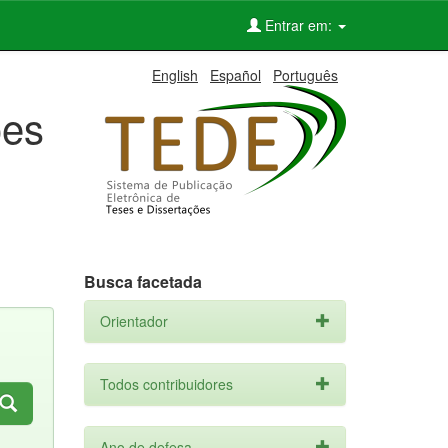
Entrar em:
English
Español
Português
ões
Busca facetada
Orientador
Todos contribuidores
Ano de defesa