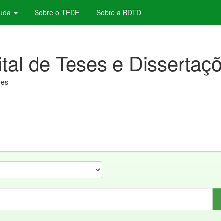
juda
Sobre o TEDE
Sobre a BDTD
ital de Teses e Dissertaç
ões