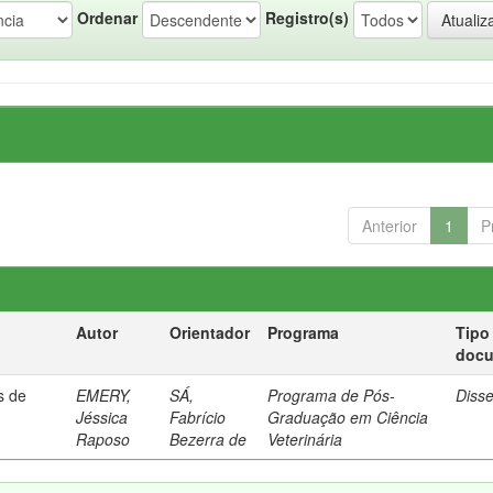
Ordenar
Registro(s)
Anterior
1
P
Autor
Orientador
Programa
Tipo
doc
s de
EMERY,
SÁ,
Programa de Pós-
Diss
Jéssica
Fabrício
Graduação em Ciência
Raposo
Bezerra de
Veterinária