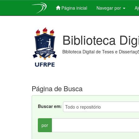
Página inicial
Navegar por
A
Skip
navigation
Biblioteca Dig
Biblioteca Digital de Teses e Dissertaç
Página de Busca
Buscar em:
por