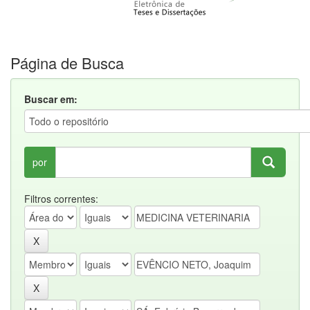
Página de Busca
Buscar em:
por
Filtros correntes: