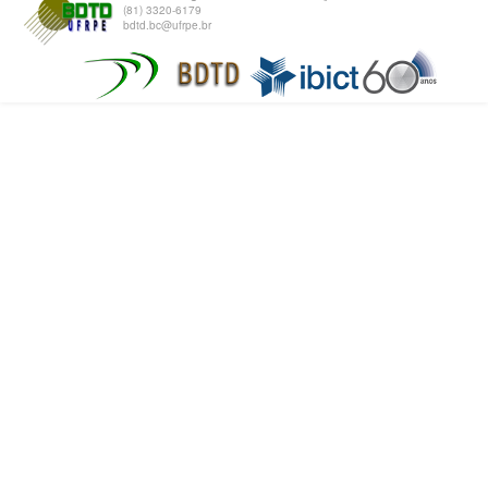
(81) 3320-6179
bdtd.bc@ufrpe.br