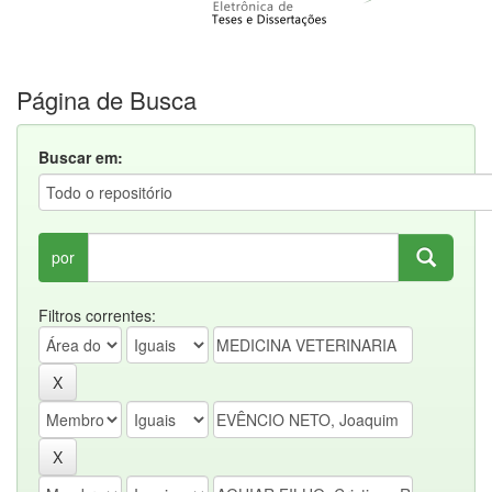
Página de Busca
Buscar em:
por
Filtros correntes: