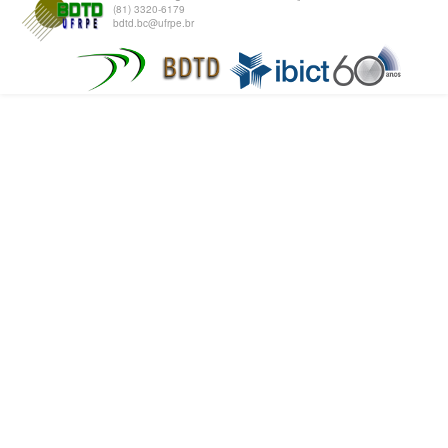
(81) 3320-6179
bdtd.bc@ufrpe.br