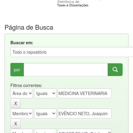
Página de Busca
Buscar em:
por
Filtros correntes: