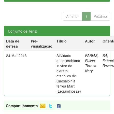
Anterior
1
Próximo
Conjunto de itens:
Data de
Pré-
Título
Autor
Orient
defesa
visualização
24-Mai-2013
Atividade
FARIAS,
SÁ,
antimicrobiana
Eulina
Fabríci
in vitro do
Tereza
Bezerr
extrato
Nery
etanólico de
Caesalpinia
ferrea Mart.
(Leguminosae)
Compartilhamento