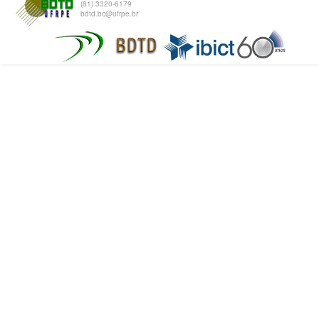
(81) 3320-6179
bdtd.bc@ufrpe.br