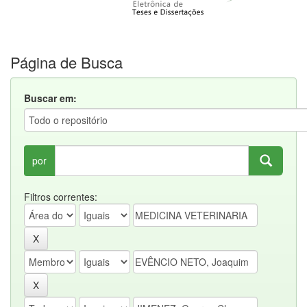
Página de Busca
Buscar em:
por
Filtros correntes: