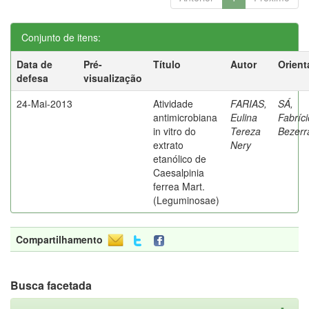
Conjunto de itens:
Data de
Pré-
Título
Autor
Orient
defesa
visualização
24-Mai-2013
Atividade
FARIAS,
SÁ,
antimicrobiana
Eulina
Fabríci
in vitro do
Tereza
Bezerr
extrato
Nery
etanólico de
Caesalpinia
ferrea Mart.
(Leguminosae)
Compartilhamento
Busca facetada