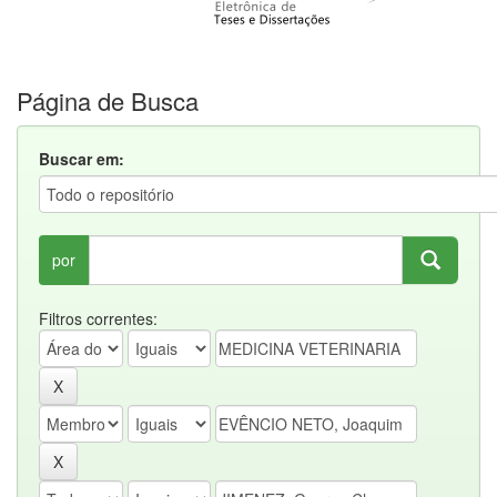
Página de Busca
Buscar em:
por
Filtros correntes: