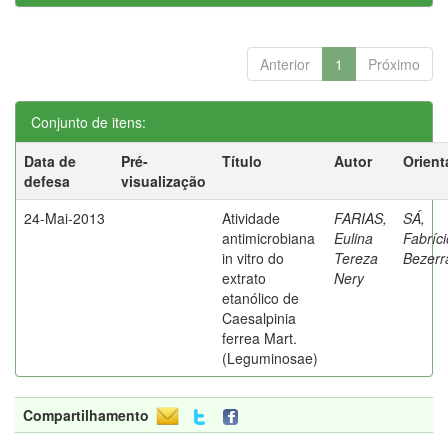
Anterior
1
Próximo
Conjunto de itens:
Data de
Pré-
Título
Autor
Orient
defesa
visualização
24-Mai-2013
Atividade
FARIAS,
SÁ,
antimicrobiana
Eulina
Fabríci
in vitro do
Tereza
Bezerr
extrato
Nery
etanólico de
Caesalpinia
ferrea Mart.
(Leguminosae)
Compartilhamento