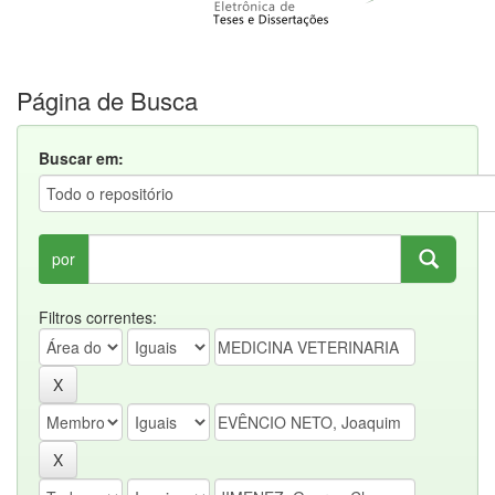
Página de Busca
Buscar em:
por
Filtros correntes: