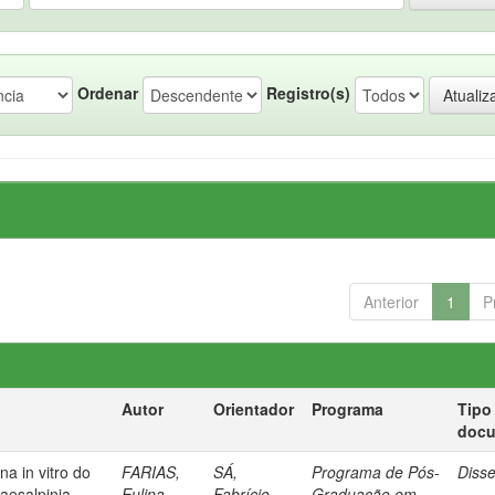
Ordenar
Registro(s)
Anterior
1
P
Autor
Orientador
Programa
Tipo
doc
na in vitro do
FARIAS,
SÁ,
Programa de Pós-
Diss
Caesalpinia
Eulina
Fabrício
Graduação em