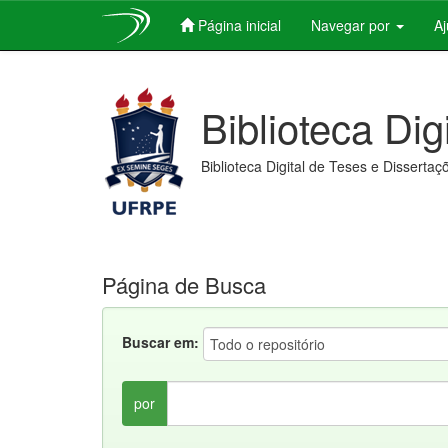
Página inicial
Navegar por
A
Skip
navigation
Biblioteca Dig
Biblioteca Digital de Teses e Dissertaç
Página de Busca
Buscar em:
por