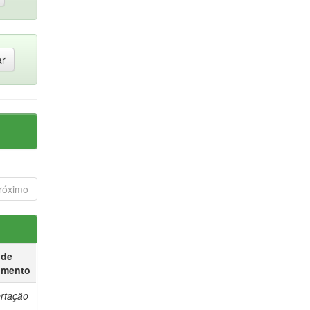
róximo
 de
umento
ertação