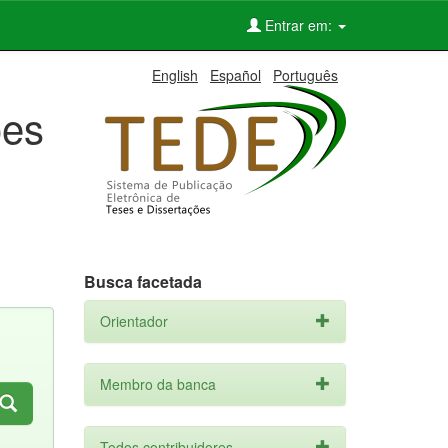
Entrar em:
English
Español
Português
ões
Busca facetada
Orientador
Membro da banca
Todos contribuidores