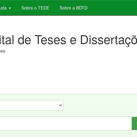
juda
Sobre o TEDE
Sobre a BDTD
ital de Teses e Dissertaç
ões