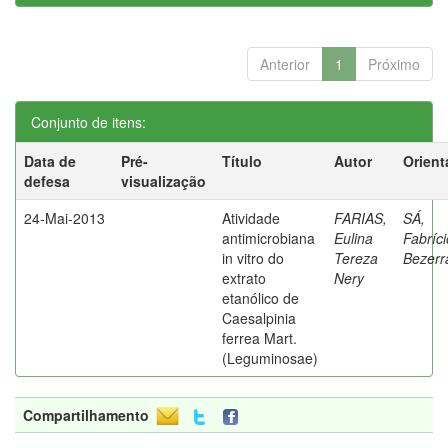
Anterior
1
Próximo
Conjunto de itens:
Data de
Pré-
Título
Autor
Orient
defesa
visualização
24-Mai-2013
Atividade
FARIAS,
SÁ,
antimicrobiana
Eulina
Fabríci
in vitro do
Tereza
Bezerr
extrato
Nery
etanólico de
Caesalpinia
ferrea Mart.
(Leguminosae)
Compartilhamento