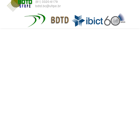
(81) 3320-6179
bdtd.bc@ufrpe.br