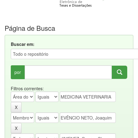
Página de Busca
Buscar em:
por
Filtros correntes: