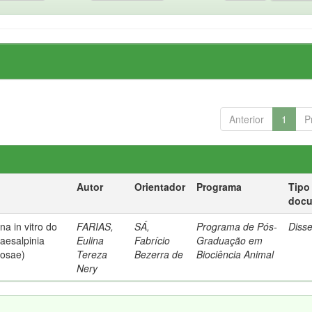
Anterior
1
P
Autor
Orientador
Programa
Tipo
doc
na in vitro do
FARIAS,
SÁ,
Programa de Pós-
Diss
Caesalpinia
Eulina
Fabrício
Graduação em
nosae)
Tereza
Bezerra de
Biociência Animal
Nery