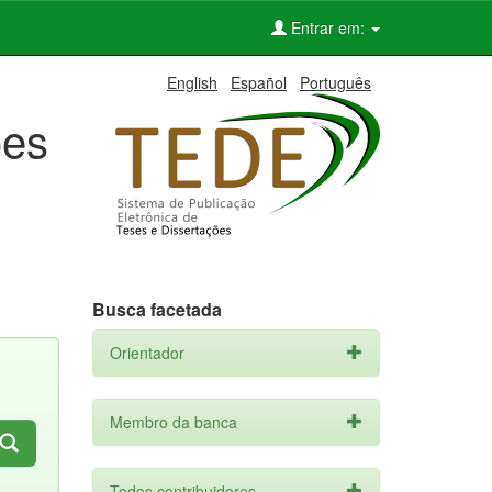
Entrar em:
English
Español
Português
ões
Busca facetada
Orientador
Membro da banca
Todos contribuidores