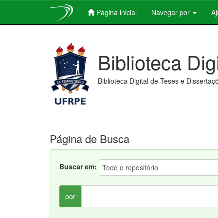
Página inicial
Navegar por
A
Skip
navigation
Biblioteca Dig
Biblioteca Digital de Teses e Dissertaç
Página de Busca
Buscar em:
por