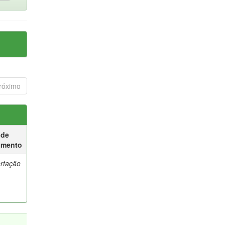
róximo
 de
umento
ertação