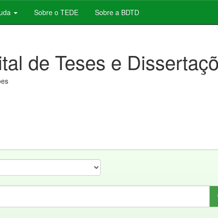
juda
Sobre o TEDE
Sobre a BDTD
ital de Teses e Dissertaç
ões