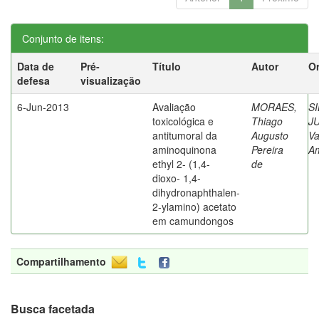
Conjunto de itens:
Data de
Pré-
Título
Autor
Or
defesa
visualização
6-Jun-2013
Avaliação
MORAES,
SI
toxicológica e
Thiago
J
antitumoral da
Augusto
Va
aminoquinona
Pereira
A
ethyl 2- (1,4-
de
dioxo- 1,4-
dihydronaphthalen-
2-ylamino) acetato
em camundongos
Compartilhamento
Busca facetada