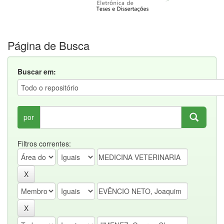
Página de Busca
Buscar em:
por
Filtros correntes: