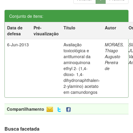
Conjunto de itens:
Data de
Pré-
Título
Autor
Or
defesa
visualização
6-Jun-2013
Avaliação
MORAES,
SI
toxicológica e
Thiago
J
antitumoral da
Augusto
Va
aminoquinona
Pereira
A
ethyl 2- (1,4-
de
dioxo- 1,4-
dihydronaphthalen-
2-ylamino) acetato
em camundongos
Compartilhamento
Busca facetada