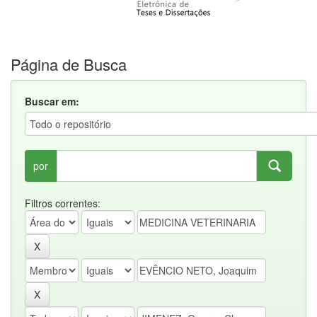
Página de Busca
Buscar em:
por
Filtros correntes: