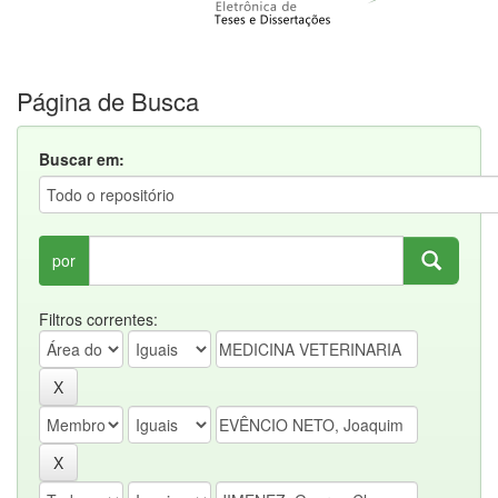
Página de Busca
Buscar em:
por
Filtros correntes: