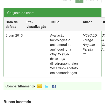
Conjunto de itens:
Data de
Pré-
Título
Autor
Or
defesa
visualização
6-Jun-2013
Avaliação
MORAES,
SI
toxicológica e
Thiago
J
antitumoral da
Augusto
Va
aminoquinona
Pereira
A
ethyl 2- (1,4-
de
dioxo- 1,4-
dihydronaphthalen-
2-ylamino) acetato
em camundongos
Compartilhamento
Busca facetada