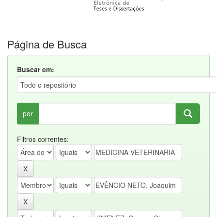
Página de Busca
Buscar em:
por
Filtros correntes: