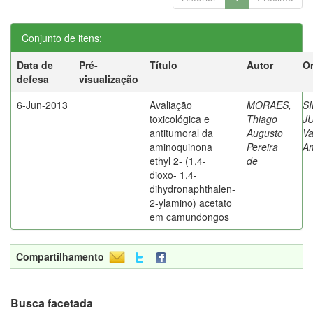
Conjunto de itens:
Data de
Pré-
Título
Autor
Or
defesa
visualização
6-Jun-2013
Avaliação
MORAES,
SI
toxicológica e
Thiago
J
antitumoral da
Augusto
Va
aminoquinona
Pereira
A
ethyl 2- (1,4-
de
dioxo- 1,4-
dihydronaphthalen-
2-ylamino) acetato
em camundongos
Compartilhamento
Busca facetada