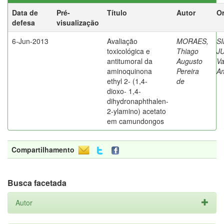
Data de
Pré-
Título
Autor
Or
defesa
visualização
6-Jun-2013
Avaliação
MORAES,
SI
toxicológica e
Thiago
J
antitumoral da
Augusto
Va
aminoquinona
Pereira
A
ethyl 2- (1,4-
de
dioxo- 1,4-
dihydronaphthalen-
2-ylamino) acetato
em camundongos
Compartilhamento
Busca facetada
Autor