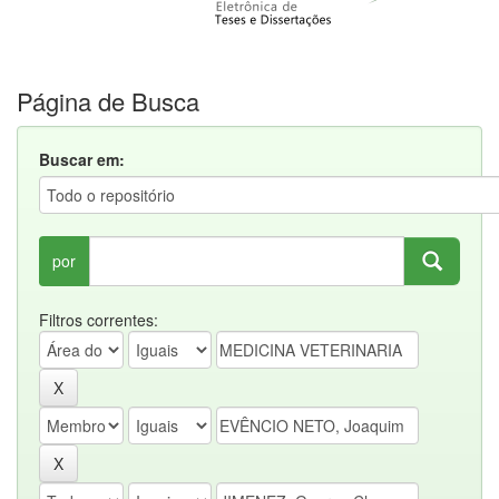
Página de Busca
Buscar em:
por
Filtros correntes: