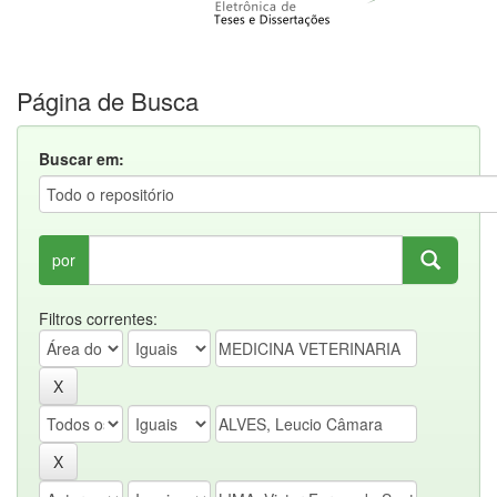
Página de Busca
Buscar em:
por
Filtros correntes: