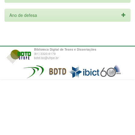
Ano de defesa
Biblioteca Digital de Teses e Dissertações
(81) 3320-6179
bdtd.bc@ufrpe.br