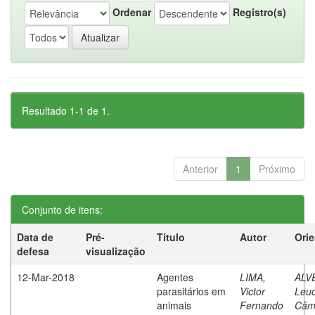
Ordenar
Registro(s)
Resultado 1-1 de 1.
Anterior
1
Próximo
Conjunto de itens:
Data de
Pré-
Título
Autor
Ori
defesa
visualização
12-Mar-2018
Agentes
LIMA,
ALV
parasitários em
Victor
Leuc
animais
Fernando
Câm