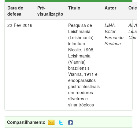
Data de
Pré-
Título
Autor
Ori
defesa
visualização
22-Fev-2016
Pesquisa de
LIMA,
ALV
Leishmania
Victor
Leuc
(Leishmania)
Fernando
Câm
infantum
Santana
Nicolle, 1908,
Leishmania
(Viannia)
braziliensis
Vianna, 1911 e
endoparasitos
gastrointestinais
em roedores
silvetres e
sinantrópicos
Compartilhamento