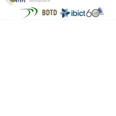
bdtd.bc@ufrpe.br