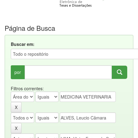
Página de Busca
Buscar em:
por
Filtros correntes: