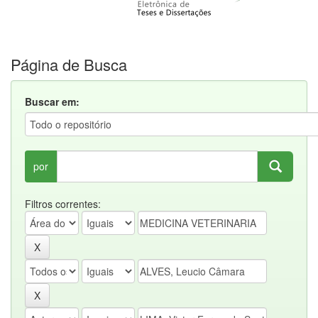
Página de Busca
Buscar em:
por
Filtros correntes: