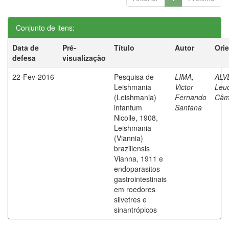
Conjunto de itens:
Data de
Pré-
Título
Autor
Ori
defesa
visualização
22-Fev-2016
Pesquisa de
LIMA,
ALV
Leishmania
Victor
Leuc
(Leishmania)
Fernando
Câm
infantum
Santana
Nicolle, 1908,
Leishmania
(Viannia)
braziliensis
Vianna, 1911 e
endoparasitos
gastrointestinais
em roedores
silvetres e
sinantrópicos